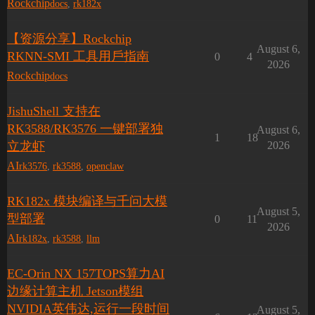
Rockchip
docs
,
rk182x
【资源分享】Rockchip
August 6,
RKNN-SMI ⼯具⽤⼾指南
0
4
2026
Rockchip
docs
JishuShell 支持在
RK3588/RK3576 一键部署独
August 6,
1
18
立龙虾
2026
AI
rk3576
,
rk3588
,
openclaw
RK182x 模块编译与千问大模
August 5,
型部署
0
11
2026
AI
rk182x
,
rk3588
,
llm
EC-Orin NX 157TOPS算力AI
边缘计算主机 Jetson模组
NVIDIA英伟达,运行一段时间
August 5,