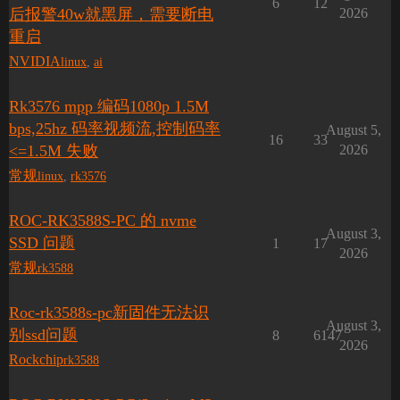
6
12
后报警40w就黑屏，需要断电
2026
重启
NVIDIA
linux
,
ai
Rk3576 mpp 编码1080p 1.5M
bps,25hz 码率视频流,控制码率
August 5,
16
33
<=1.5M 失败
2026
常规
linux
,
rk3576
ROC-RK3588S-PC 的 nvme
August 3,
SSD 问题
1
17
2026
常规
rk3588
Roc-rk3588s-pc新固件无法识
August 3,
别ssd问题
8
6147
2026
Rockchip
rk3588