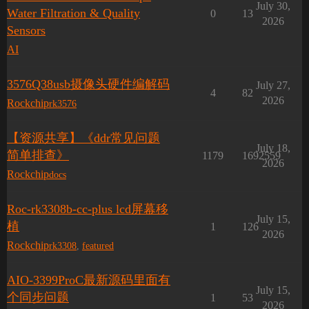
July 30,
Water Filtration & Quality
0
13
2026
Sensors
AI
3576Q38usb摄像头硬件编解码
July 27,
4
82
2026
Rockchip
rk3576
【资源共享】《ddr常见问题
July 18,
简单排查》
1179
1692559
2026
Rockchip
docs
Roc-rk3308b-cc-plus lcd屏幕移
July 15,
植
1
126
2026
Rockchip
rk3308
,
featured
AIO-3399ProC最新源码里面有
July 15,
个同步问题
1
53
2026