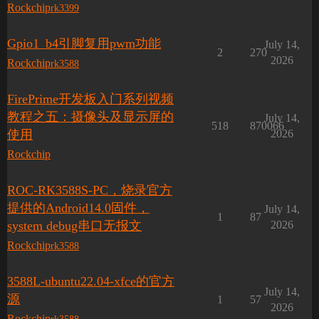
Rockchip
rk3399
Gpio1_b4引脚复用pwm功能
July 14,
2
270
2026
Rockchip
rk3588
FirePrime开发板入门系列视频
教程之五：摄像头及显示屏的
July 14,
518
870066
使用
2026
Rockchip
ROC-RK3588S-PC，烧录官方
提供的Android14.0固件，
July 14,
1
87
system debug串口无报文
2026
Rockchip
rk3588
3588L-ubuntu22.04-xfce的官方
July 14,
源
1
57
2026
Rockchip