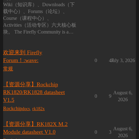
Wiki（知识库）、Downloads（下
载中心）、Forums（论坛）、
Course（课程中心）、
Activities（活动专区）六大核心板
块。 The Firefly Community is a…
欢迎来到 Firefly
Forum！:wave:
0
47
July 3, 2026
常规
【资源分享】Rockchip
RK1820/RK1828 datasheet
August 6,
0
9
V1.5
2026
Rockchip
docs
,
rk182x
【资源分享】RK182X M.2
August 6,
Module datasheet V1.0
0
3
2026