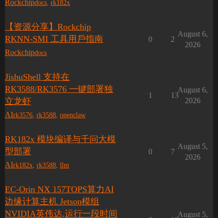
Rockchip
docs
,
rk182x
【资源分享】Rockchip
August 6,
RKNN-SMI ⼯具⽤⼾指南
0
2
2026
Rockchip
docs
JishuShell 支持在
RK3588/RK3576 一键部署独
August 6,
1
13
立龙虾
2026
AI
rk3576
,
rk3588
,
openclaw
RK182x 模块编译与千问大模
August 5,
型部署
0
7
2026
AI
rk182x
,
rk3588
,
llm
EC-Orin NX 157TOPS算力AI
边缘计算主机 Jetson模组
NVIDIA英伟达,运行一段时间
August 5,