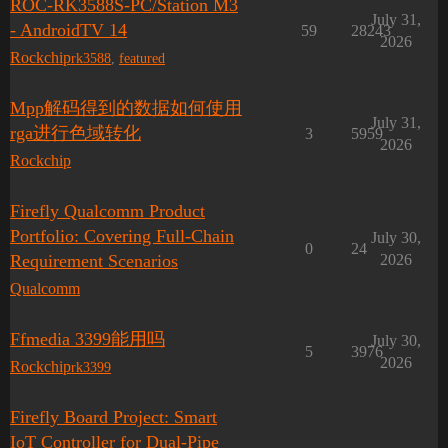
ROC-RK3588S-PC/Station M3
July 31,
- AndroidTV 14
59
28243
2026
Rockchip
rk3588
,
featured
Mpp解码得到的数据如何使用
July 31,
rga进行色域转化
3
5959
2026
Rockchip
Firefly Qualcomm Product
Portfolio: Covering Full-Chain
July 30,
0
24
Requirement Scenarios
2026
Qualcomm
Ffmedia 3399能用吗
July 30,
5
3976
2026
Rockchip
rk3399
Firefly Board Project: Smart
IoT Controller for Dual-Pipe