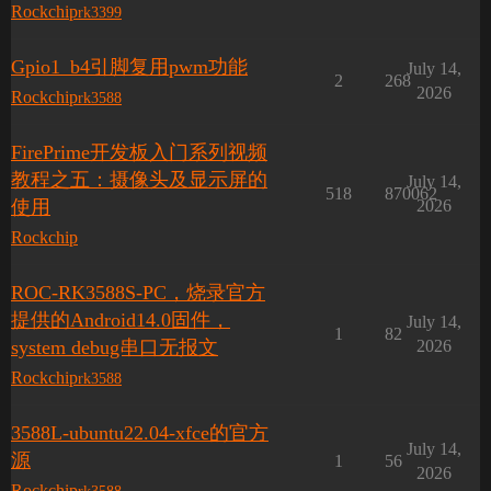
Rockchip
rk3399
Gpio1_b4引脚复用pwm功能
July 14,
2
268
2026
Rockchip
rk3588
FirePrime开发板入门系列视频
教程之五：摄像头及显示屏的
July 14,
518
870062
使用
2026
Rockchip
ROC-RK3588S-PC，烧录官方
提供的Android14.0固件，
July 14,
1
82
system debug串口无报文
2026
Rockchip
rk3588
3588L-ubuntu22.04-xfce的官方
July 14,
源
1
56
2026
Rockchip