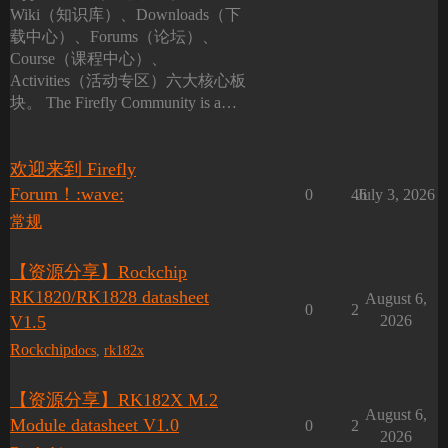
Wiki（知识库）、Downloads（下
载中心）、Forums（论坛）、
Course（课程中心）、
Activities（活动专区）六大核心板
块。 The Firefly Community is a…
欢迎来到 Firefly
Forum！:wave:
0
46
July 3, 2026
常规
【资源分享】Rockchip
RK1820/RK1828 datasheet
August 6,
0
2
V1.5
2026
Rockchip
docs
,
rk182x
【资源分享】RK182X M.2
August 6,
Module datasheet V1.0
0
2
2026