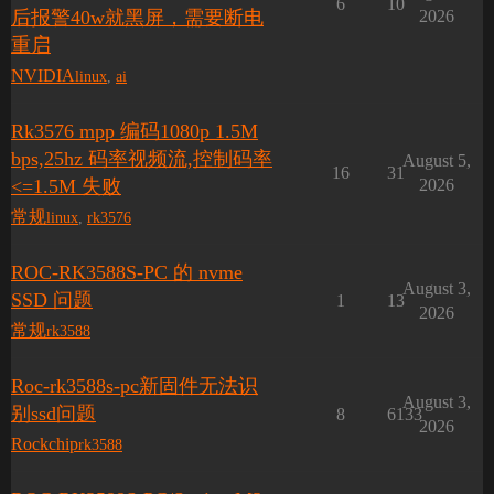
6
10
后报警40w就黑屏，需要断电
2026
重启
NVIDIA
linux
,
ai
Rk3576 mpp 编码1080p 1.5M
bps,25hz 码率视频流,控制码率
August 5,
16
31
<=1.5M 失败
2026
常规
linux
,
rk3576
ROC-RK3588S-PC 的 nvme
August 3,
SSD 问题
1
13
2026
常规
rk3588
Roc-rk3588s-pc新固件无法识
August 3,
别ssd问题
8
6133
2026
Rockchip
rk3588