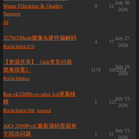
July 30,
Water Filtration & Quality
0
12
2026
Sensors
AI
3576Q38usb摄像头硬件编解码
July 27,
4
77
2026
Rockchip
rk3576
【资源共享】《ddr常见问题
July 18,
简单排查》
1179
1692558
2026
Rockchip
docs
Roc-rk3308b-cc-plus lcd屏幕移
July 15,
植
1
123
2026
Rockchip
rk3308
,
featured
AIO-3399ProC最新源码里面有
July 15,
个同步问题
1
51
2026