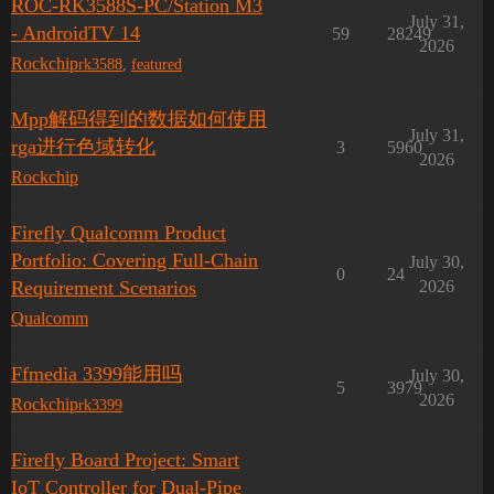
ROC-RK3588S-PC/Station M3
July 31,
- AndroidTV 14
59
28249
2026
Rockchip
rk3588
,
featured
Mpp解码得到的数据如何使用
July 31,
rga进行色域转化
3
5960
2026
Rockchip
Firefly Qualcomm Product
Portfolio: Covering Full-Chain
July 30,
0
24
Requirement Scenarios
2026
Qualcomm
Ffmedia 3399能用吗
July 30,
5
3979
2026
Rockchip
rk3399
Firefly Board Project: Smart
IoT Controller for Dual-Pipe