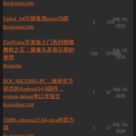
Rockchip
rk3399
Gpio1_b4引脚复用pwm功能
July 14,
2
270
2026
Rockchip
rk3588
FirePrime开发板入门系列视频
教程之五：摄像头及显示屏的
July 14,
518
870066
使用
2026
Rockchip
ROC-RK3588S-PC，烧录官方
提供的Android14.0固件，
July 14,
1
87
system debug串口无报文
2026
Rockchip
rk3588
3588L-ubuntu22.04-xfce的官方
July 14,
源
1
57
2026
Rockchip