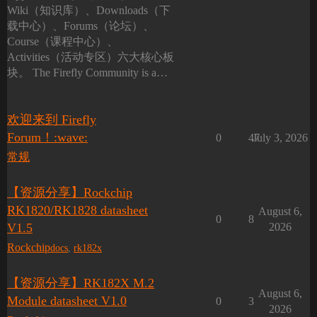
Wiki（知识库）、Downloads（下
载中心）、Forums（论坛）、
Course（课程中心）、
Activities（活动专区）六大核心板
块。 The Firefly Community is a…
欢迎来到 Firefly
Forum！:wave:
0
47
July 3, 2026
常规
【资源分享】Rockchip
RK1820/RK1828 datasheet
August 6,
0
8
V1.5
2026
Rockchip
docs
,
rk182x
【资源分享】RK182X M.2
August 6,
Module datasheet V1.0
0
3
2026