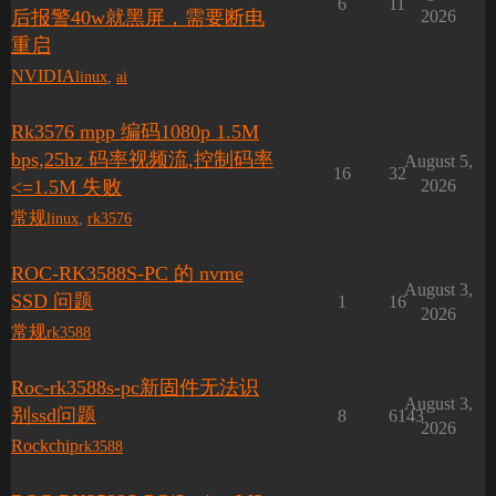
6
11
后报警40w就黑屏，需要断电
2026
重启
NVIDIA
linux
,
ai
Rk3576 mpp 编码1080p 1.5M
bps,25hz 码率视频流,控制码率
August 5,
16
32
<=1.5M 失败
2026
常规
linux
,
rk3576
ROC-RK3588S-PC 的 nvme
August 3,
SSD 问题
1
16
2026
常规
rk3588
Roc-rk3588s-pc新固件无法识
August 3,
别ssd问题
8
6143
2026
Rockchip
rk3588