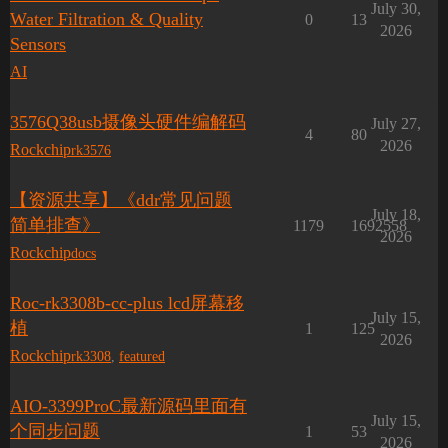
July 30,
Water Filtration & Quality
0
13
2026
Sensors
AI
3576Q38usb摄像头硬件编解码
July 27,
4
80
2026
Rockchip
rk3576
【资源共享】《ddr常见问题
July 18,
简单排查》
1179
1692558
2026
Rockchip
docs
Roc-rk3308b-cc-plus lcd屏幕移
July 15,
植
1
125
2026
Rockchip
rk3308
,
featured
AIO-3399ProC最新源码里面有
July 15,
个同步问题
1
53
2026