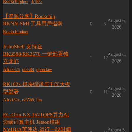
Rockchip
docs
,
rk182x
【资源分享】Rockchip
August 6,
RKNN-SMI ⼯具⽤⼾指南
0
3
2026
Rockchip
docs
JishuShell 支持在
RK3588/RK3576 一键部署独
August 6,
1
17
立龙虾
2026
AI
rk3576
,
rk3588
,
openclaw
RK182x 模块编译与千问大模
August 5,
型部署
0
11
2026
AI
rk182x
,
rk3588
,
llm
EC-Orin NX 157TOPS算力AI
边缘计算主机 Jetson模组
NVIDIA英伟达,运行一段时间
August 5,