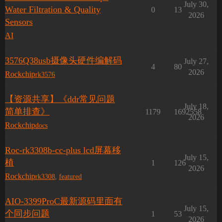
July 30,
Water Filtration & Quality
0
13
2026
Sensors
AI
3576Q38usb摄像头硬件编解码
July 27,
4
80
2026
Rockchip
rk3576
【资源共享】《ddr常见问题
July 18,
简单排查》
1179
1692558
2026
Rockchip
docs
Roc-rk3308b-cc-plus lcd屏幕移
July 15,
植
1
126
2026
Rockchip
rk3308
,
featured
AIO-3399ProC最新源码里面有
July 15,
个同步问题
1
53
2026