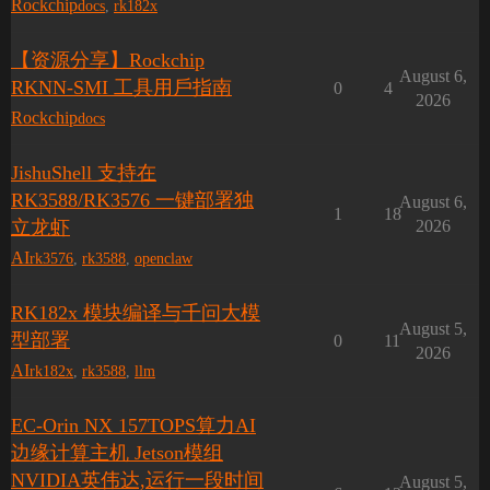
Rockchip
docs
,
rk182x
【资源分享】Rockchip
August 6,
RKNN-SMI ⼯具⽤⼾指南
0
4
2026
Rockchip
docs
JishuShell 支持在
RK3588/RK3576 一键部署独
August 6,
1
18
立龙虾
2026
AI
rk3576
,
rk3588
,
openclaw
RK182x 模块编译与千问大模
August 5,
型部署
0
11
2026
AI
rk182x
,
rk3588
,
llm
EC-Orin NX 157TOPS算力AI
边缘计算主机 Jetson模组
NVIDIA英伟达,运行一段时间
August 5,