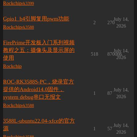
Rockchip
rk3399
Gpio1_b4引脚复用pwm功能
July 14,
2
270
2026
Rockchip
rk3588
FirePrime开发板入门系列视频
教程之五：摄像头及显示屏的
July 14,
518
870066
使用
2026
Rockchip
ROC-RK3588S-PC，烧录官方
提供的Android14.0固件，
July 14,
1
87
system debug串口无报文
2026
Rockchip
rk3588
3588L-ubuntu22.04-xfce的官方
July 14,
源
1
57
2026
Rockchip