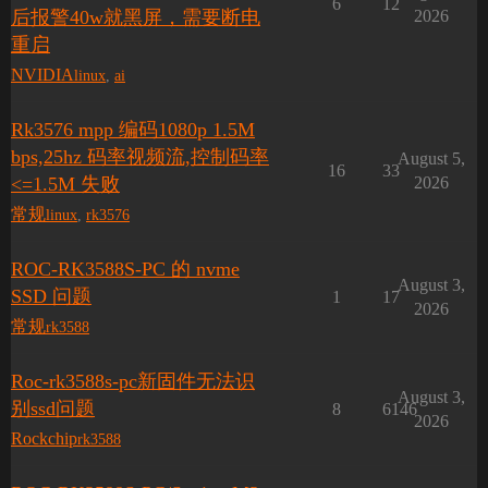
6
12
后报警40w就黑屏，需要断电
2026
重启
NVIDIA
linux
,
ai
Rk3576 mpp 编码1080p 1.5M
bps,25hz 码率视频流,控制码率
August 5,
16
33
<=1.5M 失败
2026
常规
linux
,
rk3576
ROC-RK3588S-PC 的 nvme
August 3,
SSD 问题
1
17
2026
常规
rk3588
Roc-rk3588s-pc新固件无法识
August 3,
别ssd问题
8
6146
2026
Rockchip
rk3588