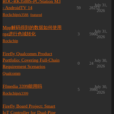
ROC-RK3588S-PC/Station M3
July 31,
- AndroidTV 14
59
28253
2026
Rockchip
rk3588
,
featured
Mpp解码得到的数据如何使用
July 31,
rga进行色域转化
3
5960
2026
Rockchip
Firefly Qualcomm Product
Portfolio: Covering Full-Chain
July 30,
0
24
Requirement Scenarios
2026
Qualcomm
Ffmedia 3399能用吗
July 30,
5
3980
2026
Rockchip
rk3399
Firefly Board Project: Smart
IoT Controller for Dual-Pipe