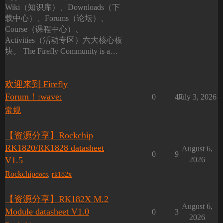
Wiki（知识库）、Downloads（下
载中心）、Forums（论坛）、
Course（课程中心）、
Activities（活动专区）六大核心板
块。 The Firefly Community is a…
欢迎来到 Firefly
Forum！:wave:
0
47
July 3, 2026
常规
【资源分享】Rockchip
RK1820/RK1828 datasheet
August 6,
0
9
V1.5
2026
Rockchip
docs
,
rk182x
【资源分享】RK182X M.2
August 6,
Module datasheet V1.0
0
3
2026