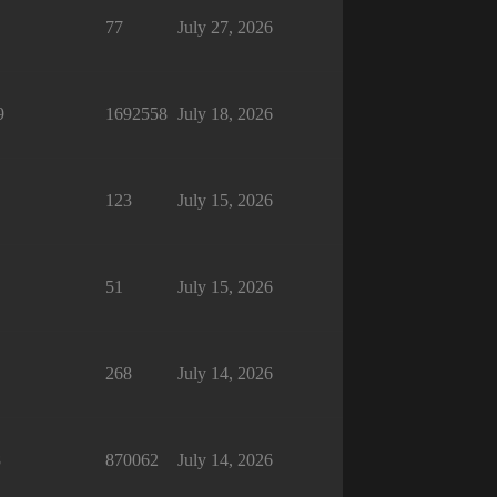
77
July 27, 2026
9
1692558
July 18, 2026
123
July 15, 2026
51
July 15, 2026
268
July 14, 2026
8
870062
July 14, 2026