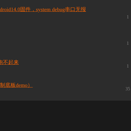
oid14.0固件，system debug串口无报
1
1
统跑不起来
1
自制底板demo）
35