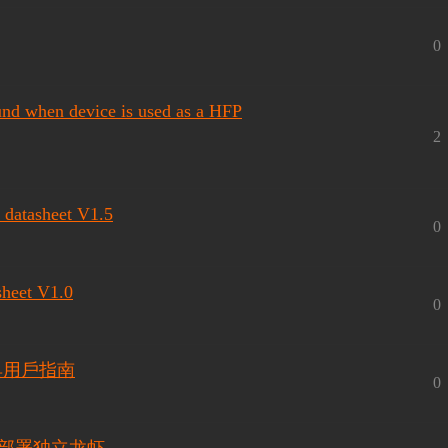
0
 when device is used as a HFP
2
tasheet V1.5
0
eet V1.0
0
⼯具⽤⼾指南
0