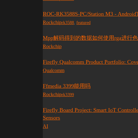
ROC-RK3588S-PC/Station M3 - Android
Rockchip
rk3588
,
featured
Mpp解码得到的数据如何使用rga进行
Rockchip
Firefly Qualcomm Product Portfolio: Cov
Qualcomm
Ffmedia 3399能用吗
Rockchip
rk3399
Firefly Board Project: Smart IoT Controll
Sensors
AI