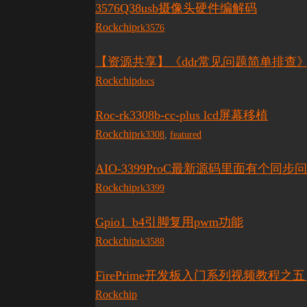
3576Q38usb摄像头硬件编解码
Rockchip
rk3576
【资源共享】《ddr常见问题简单排查
Rockchip
docs
Roc-rk3308b-cc-plus lcd屏幕移植
Rockchip
rk3308
,
featured
AIO-3399ProC最新源码里面有个同步
Rockchip
rk3399
Gpio1_b4引脚复用pwm功能
Rockchip
rk3588
FirePrime开发板入门系列视频教程
Rockchip