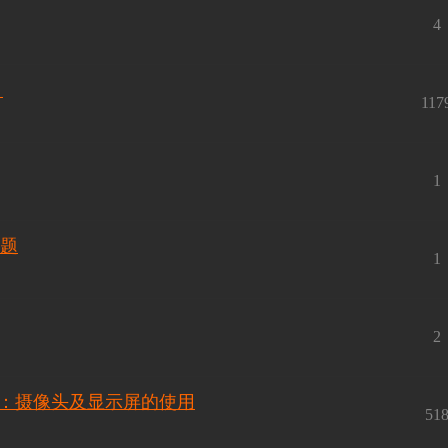
4
》
117
1
问题
1
2
之五：摄像头及显示屏的使用
51