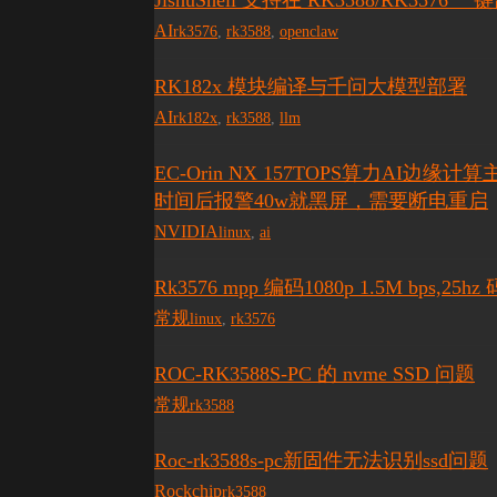
JishuShell 支持在 RK3588/RK357
AI
rk3576
,
rk3588
,
openclaw
RK182x 模块编译与千问大模型部署
AI
rk182x
,
rk3588
,
llm
EC-Orin NX 157TOPS算力AI边缘计
时间后报警40w就黑屏，需要断电重启
NVIDIA
linux
,
ai
Rk3576 mpp 编码1080p 1.5M bps,
常规
linux
,
rk3576
ROC-RK3588S-PC 的 nvme SSD 问题
常规
rk3588
Roc-rk3588s-pc新固件无法识别ssd问题
Rockchip
rk3588