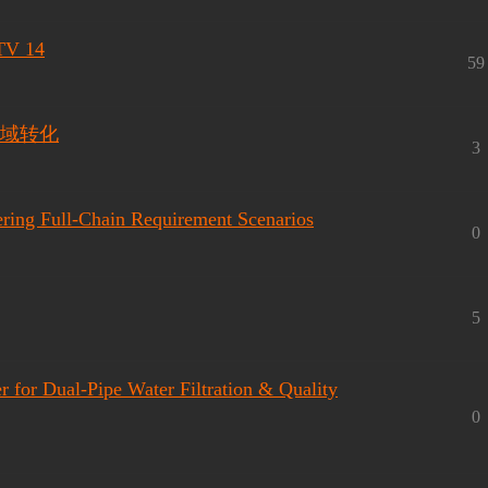
TV 14
59
色域转化
3
ering Full-Chain Requirement Scenarios
0
5
er for Dual-Pipe Water Filtration & Quality
0