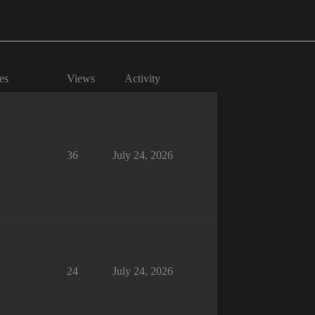
es
Views
Activity
36
July 24, 2026
24
July 24, 2026