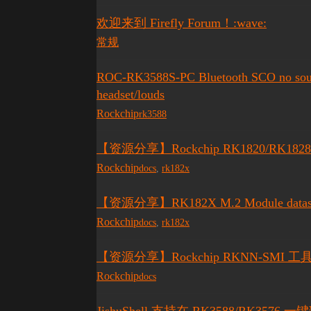
欢迎来到 Firefly Forum！:wave:
常规
ROC-RK3588S-PC Bluetooth SCO no sound
headset/louds
Rockchip
rk3588
【资源分享】Rockchip RK1820/RK1828 da
Rockchip
docs
,
rk182x
【资源分享】RK182X M.2 Module datash
Rockchip
docs
,
rk182x
【资源分享】Rockchip RKNN-SMI 
Rockchip
docs