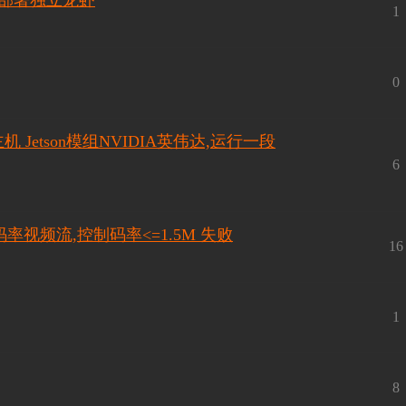
6 一键部署独立龙虾
1
0
算主机 Jetson模组NVIDIA英伟达,运行一段
6
25hz 码率视频流,控制码率<=1.5M 失败
16
1
8