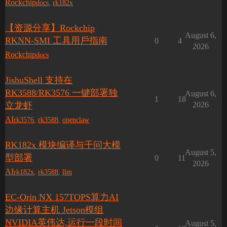
Rockchip
docs
,
rk182x
【资源分享】Rockchip
August 6,
RKNN-SMI ⼯具⽤⼾指南
0
4
2026
Rockchip
docs
JishuShell 支持在
RK3588/RK3576 一键部署独
August 6,
1
18
立龙虾
2026
AI
rk3576
,
rk3588
,
openclaw
RK182x 模块编译与千问大模
August 5,
型部署
0
11
2026
AI
rk182x
,
rk3588
,
llm
EC-Orin NX 157TOPS算力AI
边缘计算主机 Jetson模组
NVIDIA英伟达,运行一段时间
August 5,