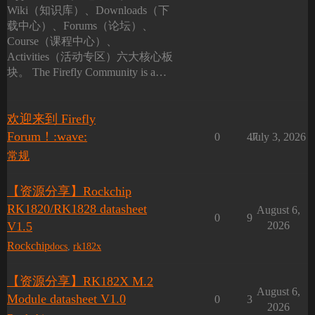
Wiki（知识库）、Downloads（下
载中心）、Forums（论坛）、
Course（课程中心）、
Activities（活动专区）六大核心板
块。 The Firefly Community is a…
欢迎来到 Firefly
Forum！:wave:
0
47
July 3, 2026
常规
【资源分享】Rockchip
RK1820/RK1828 datasheet
August 6,
0
9
V1.5
2026
Rockchip
docs
,
rk182x
【资源分享】RK182X M.2
August 6,
Module datasheet V1.0
0
3
2026