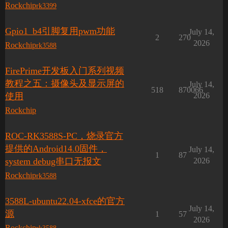
Rockchip
rk3399
Gpio1_b4引脚复用pwm功能
July 14,
2
270
2026
Rockchip
rk3588
FirePrime开发板入门系列视频
教程之五：摄像头及显示屏的
July 14,
518
870066
使用
2026
Rockchip
ROC-RK3588S-PC，烧录官方
提供的Android14.0固件，
July 14,
1
87
system debug串口无报文
2026
Rockchip
rk3588
3588L-ubuntu22.04-xfce的官方
July 14,
源
1
57
2026
Rockchip