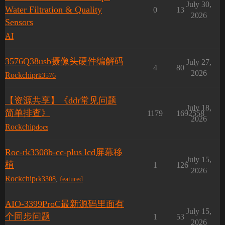
July 30,
Water Filtration & Quality
0
13
2026
Sensors
AI
3576Q38usb摄像头硬件编解码
July 27,
4
80
2026
Rockchip
rk3576
【资源共享】《ddr常见问题
July 18,
简单排查》
1179
1692558
2026
Rockchip
docs
Roc-rk3308b-cc-plus lcd屏幕移
July 15,
植
1
126
2026
Rockchip
rk3308
,
featured
AIO-3399ProC最新源码里面有
July 15,
个同步问题
1
53
2026