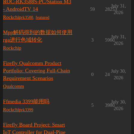
ROC-RK3588S-PC/Station M3
July 31,
- AndroidTV 14
59
28253
2026
Rockchip
rk3588
,
featured
Mpp解码得到的数据如何使用
July 31,
rga进行色域转化
3
5960
2026
Rockchip
Firefly Qualcomm Product
Portfolio: Covering Full-Chain
July 30,
0
24
Requirement Scenarios
2026
Qualcomm
Ffmedia 3399能用吗
July 30,
5
3980
2026
Rockchip
rk3399
Firefly Board Project: Smart
IoT Controller for Dual-Pipe