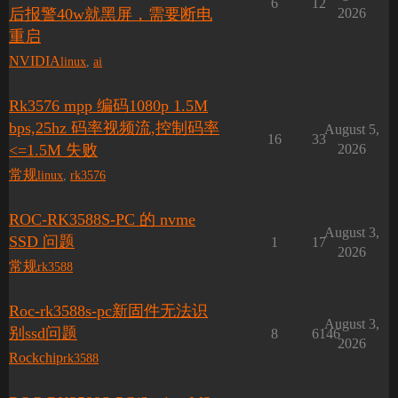
6
12
后报警40w就黑屏，需要断电
2026
重启
NVIDIA
linux
,
ai
Rk3576 mpp 编码1080p 1.5M
bps,25hz 码率视频流,控制码率
August 5,
16
33
<=1.5M 失败
2026
常规
linux
,
rk3576
ROC-RK3588S-PC 的 nvme
August 3,
SSD 问题
1
17
2026
常规
rk3588
Roc-rk3588s-pc新固件无法识
August 3,
别ssd问题
8
6146
2026
Rockchip
rk3588