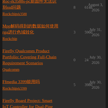
Roc-rk3588s-pc新固件无法识
August 3,
别ssd问题
8
6148
2026
Rockchip
rk3588
Mpp解码得到的数据如何使用
July 31,
rga进行色域转化
3
5960
2026
Rockchip
Firefly Qualcomm Product
Portfolio: Covering Full-Chain
July 30,
0
24
Requirement Scenarios
2026
Qualcomm
Ffmedia 3399能用吗
July 30,
5
3980
2026
Rockchip
rk3399
Firefly Board Project: Smart
IoT Controller for Dual-Pipe