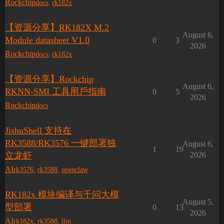
Rockchip
docs
,
rk182x
【资源分享】RK182X M.2
August 6,
Module datasheet V1.0
0
3
2026
Rockchip
docs
,
rk182x
【资源分享】Rockchip
August 6,
RKNN-SMI ⼯具⽤⼾指南
0
5
2026
Rockchip
docs
JishuShell 支持在
RK3588/RK3576 一键部署独
August 6,
1
19
立龙虾
2026
AI
rk3576
,
rk3588
,
openclaw
RK182x 模块编译与千问大模
August 5,
型部署
0
13
2026
AI
rk182x
,
rk3588
,
llm