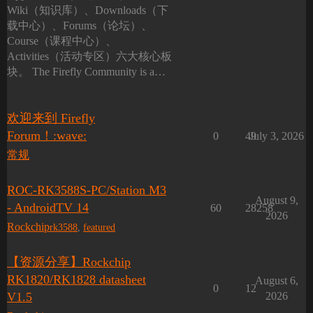
Wiki（知识库）、Downloads（下
载中心）、Forums（论坛）、
Course（课程中心）、
Activities（活动专区）六大核心板
块。 The Firefly Community is a…
欢迎来到 Firefly
Forum！:wave:
0
49
July 3, 2026
常规
ROC-RK3588S-PC/Station M3
August 9,
- AndroidTV 14
60
28258
2026
Rockchip
rk3588
,
featured
【资源分享】Rockchip
RK1820/RK1828 datasheet
August 6,
0
12
V1.5
2026