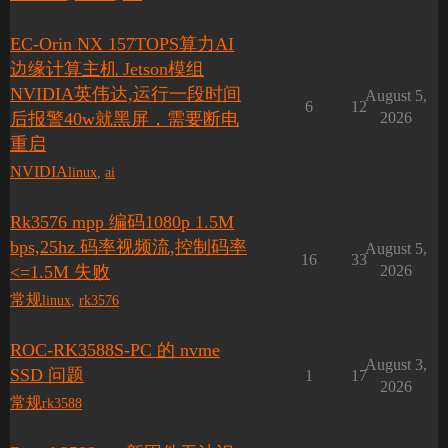
EC-Orin NX 157TOPS算力AI
边缘计算主机 Jetson模组
NVIDIA英伟达,运行一段时间
August 5,
6
12
后报警40w就黑屏，需要断电
2026
重启
NVIDIA
linux
,
ai
Rk3576 mpp 编码1080p 1.5M
bps,25hz 码率视频流,控制码率
August 5,
16
33
<=1.5M 失败
2026
常规
linux
,
rk3576
ROC-RK3588S-PC 的 nvme
August 3,
SSD 问题
1
17
2026
常规
rk3588