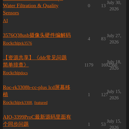
July 30,
Water Filtration & Quality
0
13
2026
Sensors
AI
3576Q38usb摄像头硬件编解码
July 27,
4
83
2026
Rockchip
rk3576
【资源共享】《ddr常见问题
July 18,
简单排查》
1179
1692560
2026
Rockchip
docs
Roc-rk3308b-cc-plus lcd屏幕移
July 15,
植
1
127
2026
Rockchip
rk3308
,
featured
AIO-3399ProC最新源码里面有
July 15,
个同步问题
1
53
2026