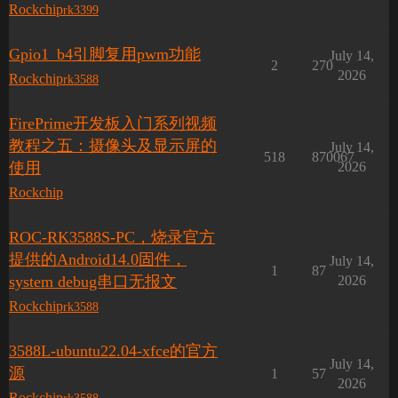
Rockchip
rk3399
Gpio1_b4引脚复用pwm功能
July 14,
2
270
2026
Rockchip
rk3588
FirePrime开发板入门系列视频
教程之五：摄像头及显示屏的
July 14,
518
870067
使用
2026
Rockchip
ROC-RK3588S-PC，烧录官方
提供的Android14.0固件，
July 14,
1
87
system debug串口无报文
2026
Rockchip
rk3588
3588L-ubuntu22.04-xfce的官方
July 14,
源
1
57
2026
Rockchip