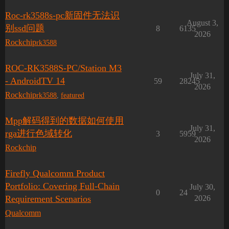
Roc-rk3588s-pc新固件无法识
August 3,
别ssd问题
8
6135
2026
Rockchip
rk3588
ROC-RK3588S-PC/Station M3
July 31,
- AndroidTV 14
59
28245
2026
Rockchip
rk3588
,
featured
Mpp解码得到的数据如何使用
July 31,
rga进行色域转化
3
5959
2026
Rockchip
Firefly Qualcomm Product
Portfolio: Covering Full-Chain
July 30,
0
24
Requirement Scenarios
2026
Qualcomm