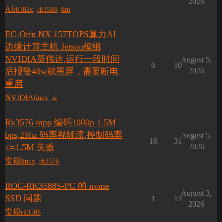
2026
AI
rk182x
,
rk3588
,
llm
EC-Orin NX 157TOPS算力AI
边缘计算主机 Jetson模组
NVIDIA英伟达,运行一段时间
August 5,
6
10
后报警40w就黑屏，需要断电
2026
重启
NVIDIA
linux
,
ai
Rk3576 mpp 编码1080p 1.5M
bps,25hz 码率视频流,控制码率
August 5,
16
31
<=1.5M 失败
2026
常规
linux
,
rk3576
ROC-RK3588S-PC 的 nvme
August 3,
SSD 问题
1
13
2026
常规
rk3588