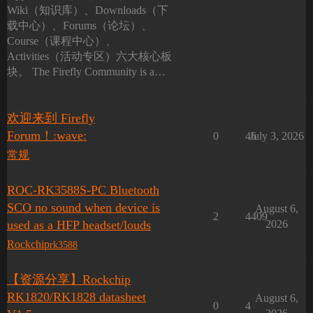
Wiki（知识库）、Downloads（下
载中心）、Forums（论坛）、
Course（课程中心）、
Activities（活动专区）六大核心板
块。 The Firefly Community is a…
欢迎来到 Firefly
Forum！:wave:
0
46
July 3, 2026
常规
ROC-RK3588S-PC Bluetooth
SCO no sound when device is
August 6,
2
4409
used as a HFP headset/louds
2026
Rockchip
rk3588
【资源分享】Rockchip
RK1820/RK1828 datasheet
August 6,
0
4