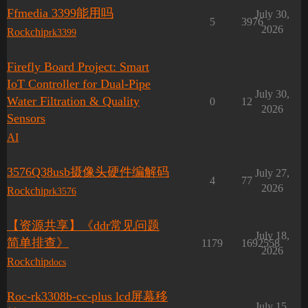
Ffmedia 3399能用吗
July 30,
5
3976
2026
Rockchip
rk3399
Firefly Board Project: Smart
IoT Controller for Dual-Pipe
July 30,
Water Filtration & Quality
0
12
2026
Sensors
AI
3576Q38usb摄像头硬件编解码
July 27,
4
77
2026
Rockchip
rk3576
【资源共享】《ddr常见问题
July 18,
简单排查》
1179
1692558
2026
Rockchip
docs
Roc-rk3308b-cc-plus lcd屏幕移
July 15,