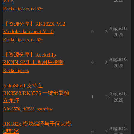
V1.5
2026
Rockchip
docs
,
rk182x
【资源分享】RK182X M.2
August 6,
Module datasheet V1.0
0
2
2026
Rockchip
docs
,
rk182x
【资源分享】Rockchip
August 6,
RKNN-SMI ⼯具⽤⼾指南
0
2
2026
Rockchip
docs
JishuShell 支持在
RK3588/RK3576 一键部署独
August 6,
1
13
立龙虾
2026
AI
rk3576
,
rk3588
,
openclaw
RK182x 模块编译与千问大模
August 5,
型部署
0
7