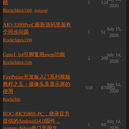
植
1
124
2026
Rockchip
rk3308
,
featured
AIO-3399ProC最新源码里面有
July 15,
个同步问题
1
51
2026
Rockchip
rk3399
Gpio1_b4引脚复用pwm功能
July 14,
2
268
2026
Rockchip
rk3588
FirePrime开发板入门系列视频
教程之五：摄像头及显示屏的
July 14,
518
870063
使用
2026
Rockchip
ROC-RK3588S-PC，烧录官方
提供的Android14.0固件，
July 14,
1
84
system debug串口无报文
2026